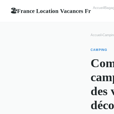
Accueil
Bagag
France Location Vacances Fr
🏖
Accueil
›
Campin
CAMPING
Comm
camp
des 
déco