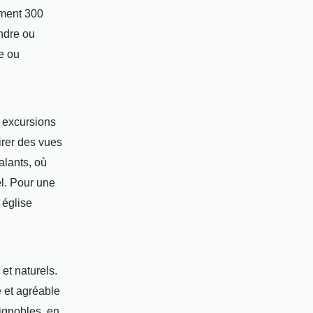
ement 300
endre ou
de ou
s excursions
irer des vues
alants, où
el. Pour une
 église
et naturels.
 et agréable
vignobles, en