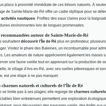
us place à proximité immédiate de ces trésors naturels. À seul
lage de Sainte-Marie-de-Ré offre un cadre idyllique pour se dét
s
activités nautiques
. Profitez des eaux claires pour la baigna
 dunes environnantes lors de longues promenades.
 recommandées autour de Sainte-Marie-de-Ré
i souhaitent
découvrir l'Île de Ré
plus en profondeur, plusieur
ager. Visitez le phare des Baleines, un incontournable pour adm
. Les amateurs de nature apprécieront également les marais s
erver une faune variée tout en apprenant sur la production de s
elle, le village d'Ars-en-Ré, avec ses ruelles pittoresques et son
, est une étape à ne pas manquer.
s charmes naturels et culturels de l’Île de Ré
e se limite pas à ses plages; elle regorge de
charmes culturels
yclables bien entretenues permettent une exploration écologique
pédalant, vous découvrirez des paysages variés, des forêts aux 