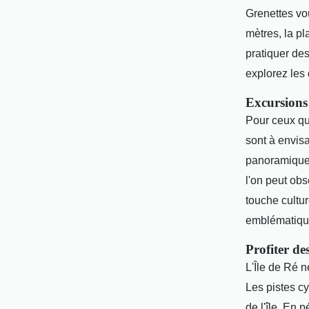
Grenettes vo
mètres, la p
pratiquer de
explorez les
Excursions
Pour ceux qu
sont à envis
panoramiques
l'on peut obs
touche cultur
emblématique
Profiter de
L'Île de Ré n
Les pistes c
de l'île. En 