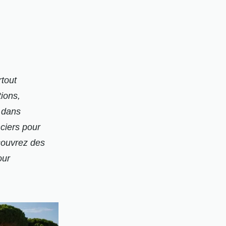
rtout
tions,
 dans
ciers pour
couvrez des
our