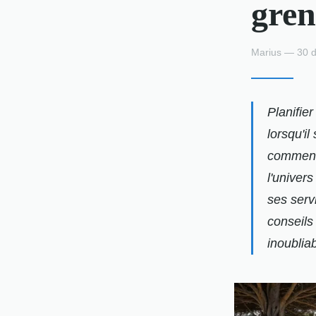
gren
Marius — 30 d
Planifie
lorsqu'il
comment 
l'univer
ses serv
conseils 
inoubliab