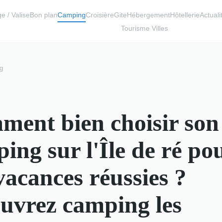
e / Valise
Bon plan
Camping
Croisière
Gite
Hébergement
Hôtellerie
Actuali
Tourisme Villes
g
ent bien choisir son
ing sur l'Île de ré po
vacances réussies ?
uvrez camping les