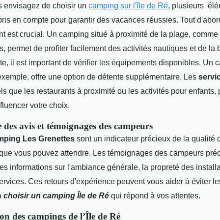
 envisagez de choisir un
camping sur l'île de Ré
, plusieurs
élé
pris en compte pour garantir des vacances réussies. Tout d'abor
t est crucial. Un camping situé à proximité de la plage, comm
, permet de profiter facilement des activités nautiques et de la
uite, il est important de vérifier les équipements disponibles. U
 exemple, offre une option de détente supplémentaire. Les
servi
tels que les restaurants à proximité ou les activités pour enfants,
fluencer votre choix.
 des avis et témoignages des campeurs
mping Les Grenettes
sont un indicateur précieux de la qualité 
 que vous pouvez attendre. Les témoignages des campeurs pré
es informations sur l'ambiance générale, la propreté des installat
services. Ces retours d'expérience peuvent vous aider à éviter 
à
choisir un camping Île de Ré
qui répond à vos attentes.
n des campings de l’Île de Ré