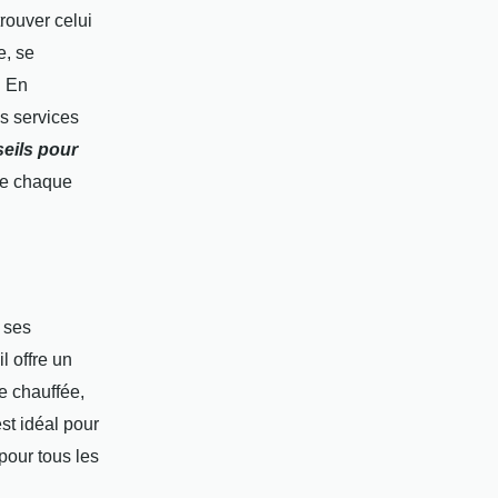
rouver celui
e, se
. En
es services
eils pour
de chaque
 ses
l offre un
ne chauffée,
st idéal pour
 pour tous les