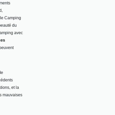
ments
d,
e le Camping
 beauté du
n camping avec
ces
 peuvent
de
cédents
ions, et la
les mauvaises