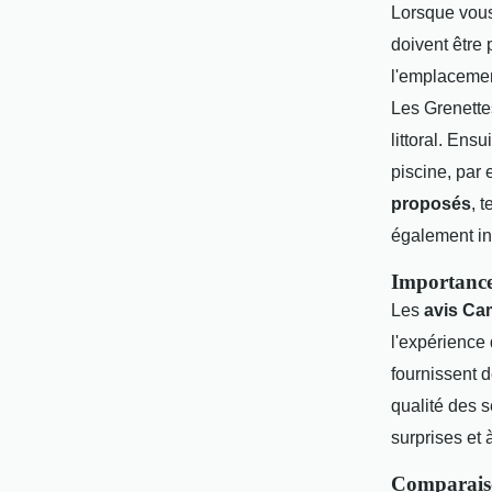
Lorsque vous
doivent être 
l'emplacemen
Les Grenettes
littoral. Ens
piscine, par
proposés
, 
également in
Importance
Les
avis Ca
l'expérience
fournissent d
qualité des 
surprises et 
Comparaiso