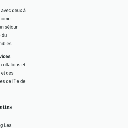
 avec deux à
l-home
un séjour
e du
ibles.
vices
collations et
 et des
es de l'île de
ettes
ng Les