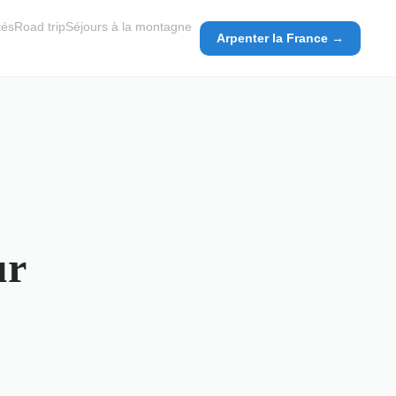
tés
Road trip
Séjours à la montagne
Arpenter la France →
ur