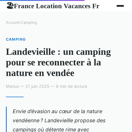
France Location Vacances Fr
🏖
Accueil
›
Camping
CAMPING
Landevieille : un camping
pour se reconnecter à la
nature en vendée
Marius — 21 juin 2025 — 8 min de lecture
Envie d’évasion au cœur de la nature
vendéenne ? Landevieille propose des
campings où détente rime avec