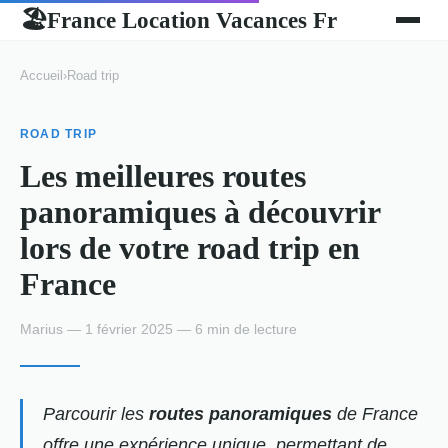
France Location Vacances Fr
🏖
Accueil
›
Road trip
ROAD TRIP
Les meilleures routes
panoramiques à découvrir
lors de votre road trip en
France
Marius — 1 février 2025 — 6 min de lecture
Parcourir les
routes panoramiques
de France
offre une expérience unique, permettant de